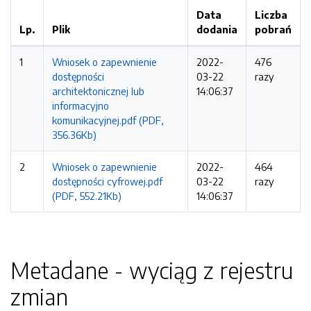
Data
Liczba
Lp.
Plik
dodania
pobrań
1
Wniosek o zapewnienie
2022-
476
dostępności
03-22
razy
architektonicznej lub
14:06:37
informacyjno
komunikacyjnej.pdf (PDF,
356.36Kb)
2
Wniosek o zapewnienie
2022-
464
dostępności cyfrowej.pdf
03-22
razy
(PDF, 552.21Kb)
14:06:37
Metadane - wyciąg z rejestru
zmian