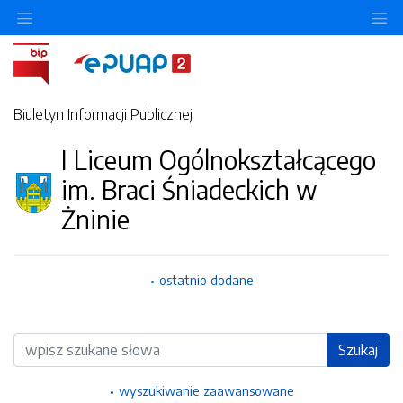
Ukryj/pokaż menu przedmiotowe
Uk
Biuletyn Informacji Publicznej
I Liceum Ogólnokształcącego
im. Braci Śniadeckich w
Żninie
ostatnio dodane
Wyszukiwarka
Szukaj
wyszukiwanie zaawansowane